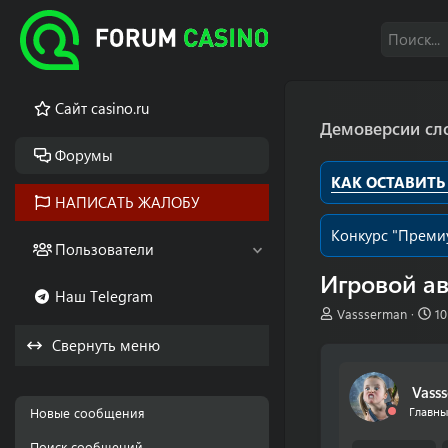
Cайт casino.ru
Демоверсии сл
Форумы
КАК ОСТАВИТЬ
НАПИСАТЬ ЖАЛОБУ
Конкурс "Премиу
Пользователи
Игровой ав
Наш Telegram
А
Д
Vassserman
1
в
а
Свернуть меню
т
т
о
а
р
н
Vass
т
а
Главн
Новые сообщения
е
ч
м
а
Поиск сообщений