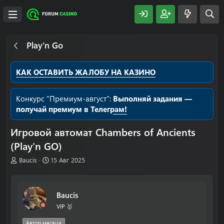
Play'n Go
КАК ОСТАВИТЬ ЖАЛОБУ НА КАЗИНО
Конкурс "Премиум-август":
Выполняй задания —
получай премиум в Телеграм!
Игровой автомат Chambers of Ancients
(Play'n GO)
А
Д
Baucis
15 Авг 2025
в
а
т
т
о
а
Baucis
р
н
т
а
VIP 🥇
е
ч
м
а
Автор месяца