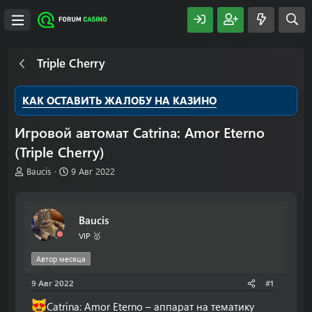
Triple Cherry
КАК ОСТАВИТЬ ЖАЛОБУ НА КАЗИНО
Игровой автомат Catrina: Amor Eterno
(Triple Cherry)
А
Д
Baucis
9 Авг 2022
в
а
т
т
о
а
Baucis
р
н
т
а
VIP 🥇
е
ч
м
а
Автор месяца
ы
л
9 Авг 2022
а
#1
Catrina: Amor Eterno – аппарат на тематику