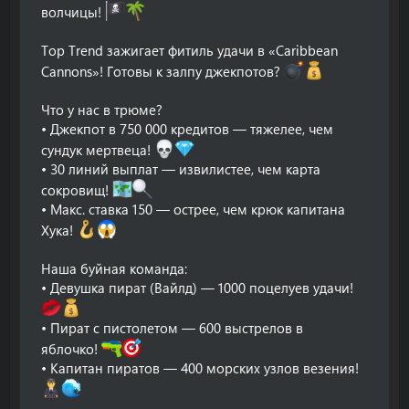
волчицы!
Top Trend зажигает фитиль удачи в «Caribbean
Cannons»! Готовы к залпу джекпотов?
Что у нас в трюме?
• Джекпот в 750 000 кредитов — тяжелее, чем
сундук мертвеца!
• 30 линий выплат — извилистее, чем карта
сокровищ!
• Макс. ставка 150 — острее, чем крюк капитана
Хука!
Наша буйная команда:
• Девушка пират (Вайлд) — 1000 поцелуев удачи!
• Пират с пистолетом — 600 выстрелов в
яблочко!
• Капитан пиратов — 400 морских узлов везения!