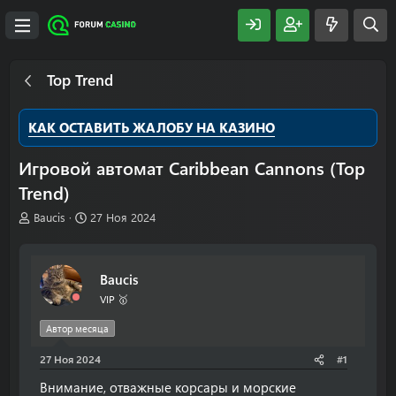
Top Trend
КАК ОСТАВИТЬ ЖАЛОБУ НА КАЗИНО
Игровой автомат Caribbean Cannons (Top
Trend)
А
Д
Baucis
27 Ноя 2024
в
а
т
т
о
а
Baucis
р
н
т
а
VIP 🥇
е
ч
м
а
Автор месяца
ы
л
27 Ноя 2024
а
#1
Внимание, отважные корсары и морские