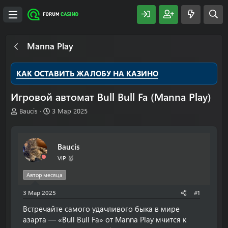
Manna Play
КАК ОСТАВИТЬ ЖАЛОБУ НА КАЗИНО
Игровой автомат Bull Bull Fa (Manna Play)
А
Д
Baucis
3 Мар 2025
в
а
т
т
о
а
Baucis
р
н
т
а
VIP 🥇
е
ч
м
а
Автор месяца
ы
л
3 Мар 2025
а
#1
Встречайте самого удачливого быка в мире
азарта — «Bull Bull Fa» от Manna Play мчится к