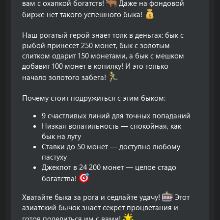
вам с охапкой богатств!
Даже на фондовой
бирже нет такого успешного быка!
Наш рогатый герой знает толк в деньгах: бык с
рыбой принесет 250 монет, бык с золотым
слитком одарит 150 монетами, а бык с мешком
добавит 100 монет в копилку! И это только
начало золотого забега!
Почему стоит подружиться с этим быком:
9 счастливых линий для точных попаданий
Низкая волатильность — спокойная, как
бык на лугу
Ставки до 50 монет — доступно любому
пастуху
Джекпот в 24 200 монет — целое стадо
богатства!
Хватайте быка за рога и седлайте удачу!
Этот
азиатский бычок знает секрет процветания и
готов поделиться им с вами!