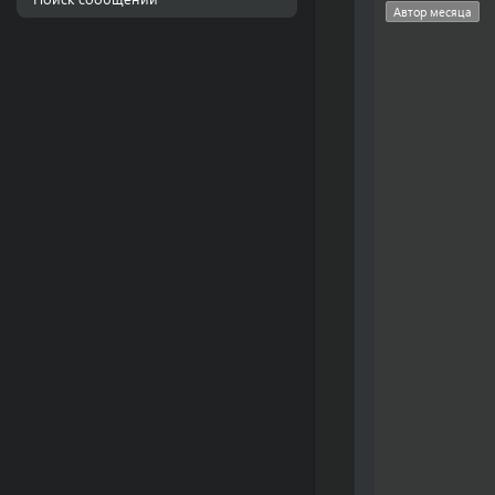
Автор месяца