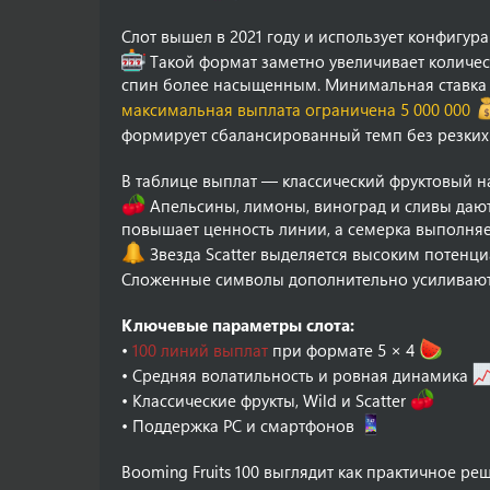
Слот вышел в 2021 году и использует конфигур
Такой формат заметно увеличивает количе
спин более насыщенным. Минимальная ставка на
максимальная выплата ограничена 5 000 000
формирует сбалансированный темп без резки
В таблице выплат — классический фруктовый 
Апельсины, лимоны, виноград и сливы даю
повышает ценность линии, а семерка выполняе
Звезда Scatter выделяется высоким потенц
Сложенные символы дополнительно усиливают
Ключевые параметры слота:
•
100 линий выплат
при формате 5 × 4
• Средняя волатильность и ровная динамика
• Классические фрукты, Wild и Scatter
• Поддержка PC и смартфонов
Booming Fruits 100 выглядит как практичное ре