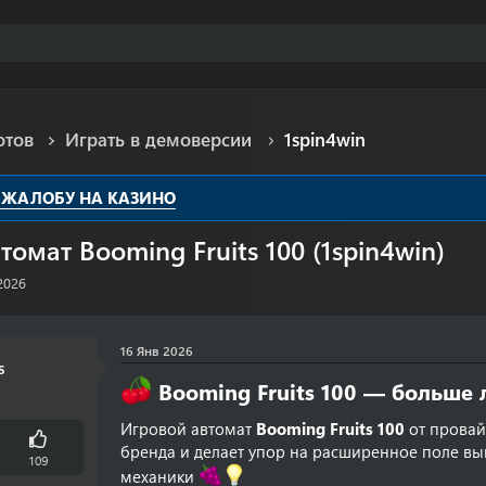
отов
Играть в демоверсии
1spin4win
 ЖАЛОБУ НА КАЗИНО
томат Booming Fruits 100 (1spin4win)
2026
16 Янв 2026
s
Booming Fruits 100 — больше 
Игровой автомат
Booming Fruits 100
от прова
бренда и делает упор на расширенное поле вы
109
механики