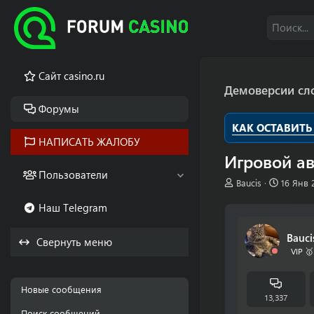
Cайт casino.ru
Демоверсии сл
Форумы
КАК ОСТАВИТЬ
НАПИСАТЬ ЖАЛОБУ
Игровой ав
Пользователи
А
Д
Baucis
16 Янв 
в
а
Наш Telegram
т
т
о
а
р
н
Bauci
Свернуть меню
т
а
VIP 🥇
е
ч
м
а
ы
л
Новые сообщения
а
13,337
Поиск сообщений