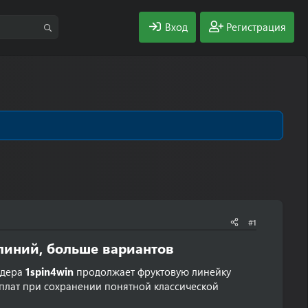
Вход
Регистрация
#1
линий, больше вариантов​
йдера
1spin4win
продолжает фруктовую линейку
плат при сохранении понятной классической