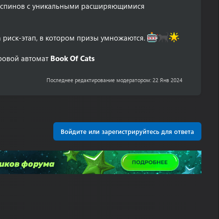
фриспинов с уникальными расширяющимися
 риск-этап, в котором призы умножаются.
гровой автомат
Book Of Cats
Последнее редактирование модератором:
22 Янв 2024
Войдите или зарегистрируйтесь для ответа