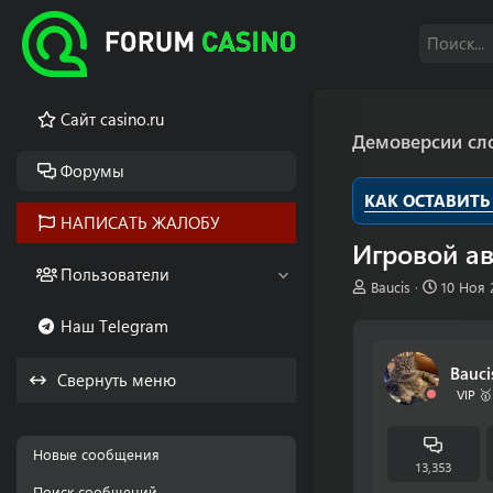
Cайт casino.ru
Демоверсии сл
Форумы
КАК ОСТАВИТЬ
НАПИСАТЬ ЖАЛОБУ
Игровой ав
Пользователи
А
Д
Baucis
10 Ноя 
в
а
Наш Telegram
т
т
о
а
р
н
Bauci
Свернуть меню
т
а
VIP 🥇
е
ч
м
а
ы
л
Новые сообщения
а
13,353
Поиск сообщений