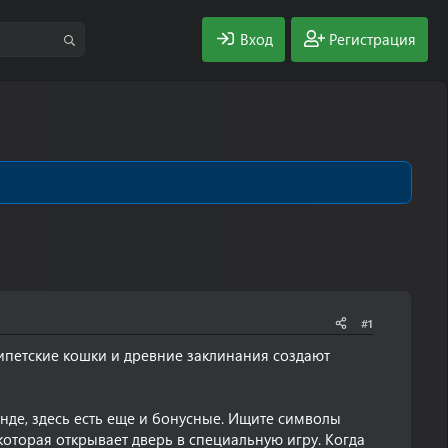
Вход
Регистрация
#1
египетские кошки и древние заклинания создают
де, здесь есть еще и бонусные. Ищите символы
которая открывает дверь в специальную игру. Когда