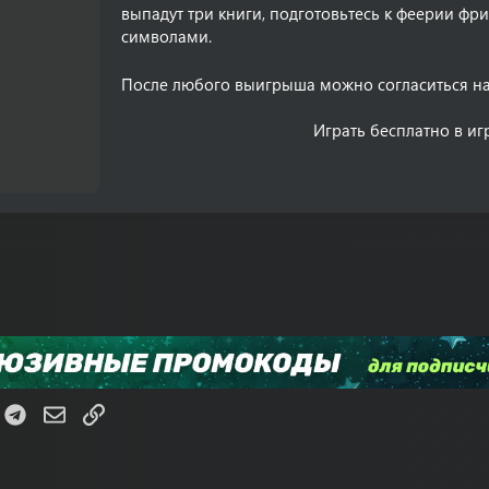
выпадут три книги, подготовьтесь к феерии 
символами.
После любого выигрыша можно согласиться на
Играть бесплатно в и
K
Telegram
Электронная почта
Ссылка