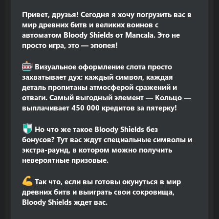
Привет, друзья! Сегодня я хочу погрузить вас в
мир древних битв и великих воинов с
автоматом Bloody Shields от Mancala. Это не
просто игра, это — эпопея!
Визуальное оформление слота просто
захватывает дух: каждый символ, каждая
деталь пропитаны атмосферой сражений и
отваги. Самый выгодный элемент — Кольцо —
выплачивает 450 000 кредитов за пятерку!
Но что же такое Bloody Shields без
бонусов? Тут вас ждут специальные символы и
экстра-раунд, в котором можно получить
невероятные призовые.
Так что, если вы готовы окунуться в мир
древних битв и выиграть свои сокровища,
Bloody Shields ждет вас.