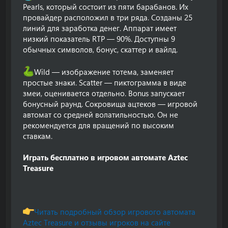
Pearls, который состоит из пяти барабанов. Их
провайдер расположил в три ряда. Созданы 25
линий для заработка денег. Аппарат имеет
низкий показатель RTP — 90%. Доступны 9
обычных символов, бонус, скаттер и вайлд.
Wild — изображение тотема, заменяет
простые знаки. Scatter — пиктограмма в виде
змеи, оценивается отдельно. Bonus запускает
бонусный раунд. Сокровища ацтеков — игровой
автомат со средней волатильностью. Он не
рекомендуется для вращений по высоким
ставкам.
Играть бесплатно в игровом автомате Aztec
Treasure
Читать подробный обзор игрового автомата
Aztec Treasure и отзывы игроков на сайте