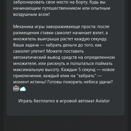
забронировать свое место на борту, будь вы
начинающим путешественником или опытным
воздушным асом!
Механика игры завораживающе проста: после
размещения ставки самолет начинает взлет, а
множитель выигрыша растет каждую секунду.
Ваша задача — забрать деньги до того, как
самолет улетит! Можете поставить
автоматический вывод средств на определенном
множителе, или рискнуть и попытаться поймать
максимальную высоту. Каждые 5 секунд — новое
приключение, каждый клик на "забрать" —
момент истины! Готовы покорить небеса удачи?
Играть бесплатно в игровой автомат Aviator​