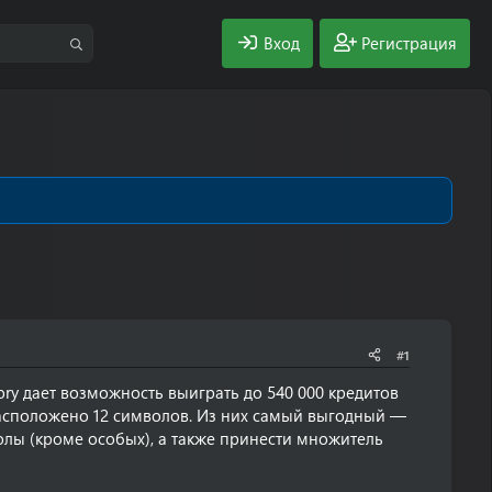
Вход
Регистрация
#1
tory дает возможность выиграть до 540 000 кредитов
расположено 12 символов. Из них самый выгодный —
олы (кроме особых), а также принести множитель