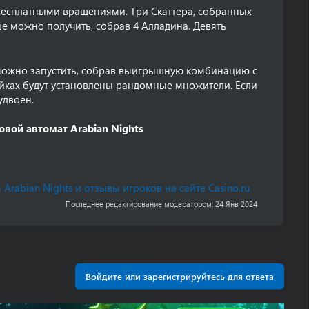
бесплатными вращениями. Три Скаттера, собранных
ше можно получить, собрав 4 Алладина. Девять
о можно запустить, собрав выигрышную комбинацию с
йках будут установлены рандомные множители. Если
удвоен.
овой автомат Arabian Nights
rabian Nights и отзывы игроков на сайте Casino.ru
Последнее редактирование модератором:
24 Янв 2024
Войдите или зарегистрируйтесь для ответа