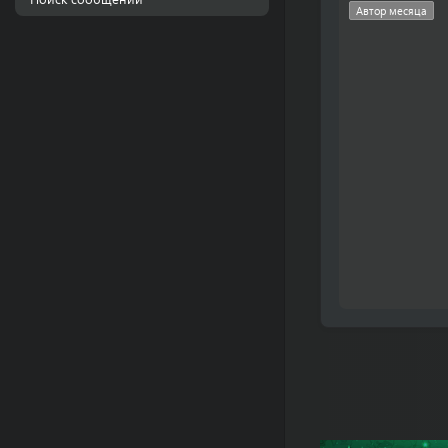
Автор месяца