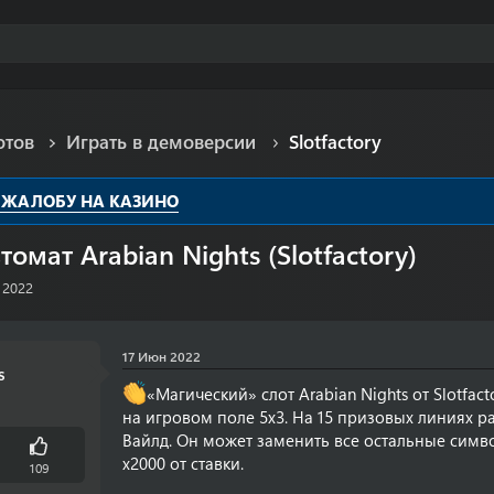
отов
Играть в демоверсии
Slotfactory
 ЖАЛОБУ НА КАЗИНО
омат Arabian Nights (Slotfactory)
 2022
17 Июн 2022
s
«Магический» слот Arabian Nights от Slotfac
на игровом поле 5х3. На 15 призовых линиях 
Вайлд. Он может заменить все остальные симв
х2000 от ставки.
109