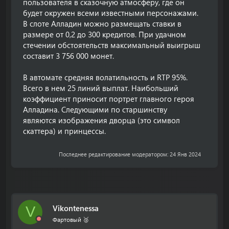
пользователя в сказочную атмосферу, где он
будет окружен всеми известными персонажами.
В слоте Алладин можно размещать ставки в
размере от 0,2 до 300 кредитов. При удачном
стечении обстоятельств максимальный выигрыш
составит 3 756 000 монет.
В автомате средняя волатильность и RTP 95%.
Всего в нем 25 линий выплат. Наибольший
коэффициент приносит портрет главного героя
Алладина. Следующими по старшинству
являются изображения дворца (это символ
скаттера) и принцессы.
Последнее редактирование модератором:
24 Янв 2024
Vikontenessa
V
Фартовый 🥈