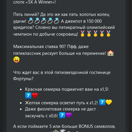
слоте «5X A Winner»!
Пять линий? Да это же как пять золотых колец
удачи!
А джекпот в 150 000
кредитов? Словно вы пятикратный олимпийский
чемпион по добыче сокровищ!
Максимальная ставка 90? Пфф, даже
пятиклассник рискует больше на переменке!
Что ждет вас в этой пятизвездочной гостинице
Фортуны?
Красная семерка подмигнет вам на х1,5!
Желтая семерка осветит путь к х1,2!
Даже фиолетовая семерка не даст
заскучать с х0,6!
А если поймаете 5 или больше BONUS символов,