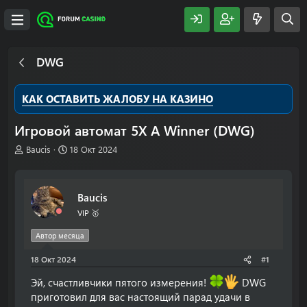
DWG
КАК ОСТАВИТЬ ЖАЛОБУ НА КАЗИНО
Игровой автомат 5X A Winner (DWG)
А
Д
Baucis
18 Окт 2024
в
а
т
т
о
а
Baucis
р
н
т
а
VIP 🥇
е
ч
м
а
Автор месяца
ы
л
18 Окт 2024
а
#1
Эй, счастливчики пятого измерения!
DWG
приготовил для вас настоящий парад удачи в