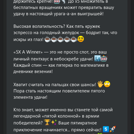
держитесь крепче!
До х5 множитель в
бесплатных вращениях может превратить вашу
удачу в настоящий урага-а-ан выигрышей!
Высокая волатильность? Как пять кружек
эспрессо на голодный желудок — бодрит так, что
искры из глаз!
«5X A Winner» — это не просто слот, это ваш
личный пентхаус в небоскребе удачи!
Каждый спин — как пятерка по математике в
дневнике везения!
Хватит считать на пальцах свои шансы!
Пора стать настоящим повелителем пятого
элемента удачи!
Кто знает, может именно вы станете той самой
легендарной «пятой колонной» в армии
победителей?
Ваше пятикратное
приключение начинается... прямо сейчас!