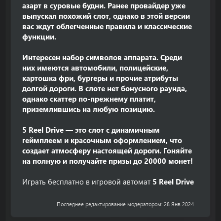
азарт в суровые будни. Ранее провайдер уже
выпускал похожий слот, однако в этой версии
вас ждут облегченные правила и классические
функции.
Интересен набор символов аппарата. Среди
них имеются автомобили, полицейские,
картошка фри, бургеры и прочие атрибуты
долгой дороги. В слоте нет бонусного раунда,
однако скаттер по-прежнему платит,
приземлившись на любую позицию.
5 Reel Drive — это слот с динамичным
геймплеем и красочным оформлением, что
создает атмосферу настоящей дороги. Гоняйте
на полную и получайте призы до 20000 монет!
Играть бесплатно в игровой автомат
5 Reel Drive
Последнее редактирование модератором:
28 Янв 2024