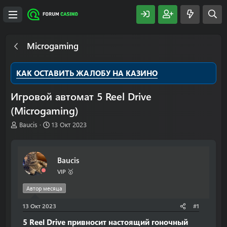
Microgaming
КАК ОСТАВИТЬ ЖАЛОБУ НА КАЗИНО
Игровой автомат 5 Reel Drive
(Microgaming)
А
Д
Baucis
13 Окт 2023
в
а
т
т
о
а
Baucis
р
н
т
а
VIP 🥇
е
ч
м
а
Автор месяца
ы
л
13 Окт 2023
а
#1
5 Reel Drive привносит настоящий гоночный