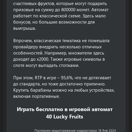
счастливых фруктов, которые могут подарить
призовые на сумму до 800000 монет. Автомат
работает по классической схеме. Здесь мало
бонусов, но большие возможности для
выигрыша.
Впрочем, классическая тематика не помешала
провайдеру внедрить несколько отличных
особенностей. Например, множители здесь
доходят до х2000. Также игровые символы в
слоте могут выпадать стопками.
При этом, RTP в игре – 95,6%, что не дотягивает
до стандарта, но тоже достаточно прилично.
Крутить барабаны можно на любых устройствах,
включая портативные.
Играть бесплатно в игровой автомат
40 Lucky Fruits
Последнее редактирование модератором:
18 Янв 2024