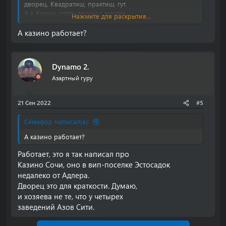
дворец. Квадратиш, практиш, гут.
А в Крыму опять рядом с морем
Нажмите для раскрытия...
будет.
А казино работает?
Dynamo 2.
Азартный гуру
21 Сен 2022
#5
Семафор написал(а):
А казино работает?
Работает, это я так написал про
Казино Сочи, оно в вип-поселке Эстосадок
недалеко от Адлера.
Дворец это для краткости. Думаю,
и хозяева не те, что у четырех
заведений Азов Сити.