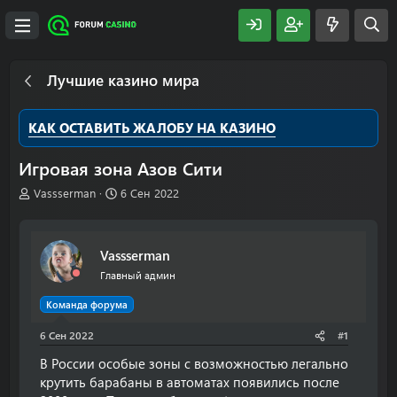
Лучшие казино мира
КАК ОСТАВИТЬ ЖАЛОБУ НА КАЗИНО
Игровая зона Азов Сити
А
Д
Vassserman
6 Сен 2022
в
а
т
т
о
а
Vassserman
р
н
т
а
Главный админ
е
ч
м
а
Команда форума
ы
л
6 Сен 2022
а
#1
В России особые зоны с возможностью легально
крутить барабаны в автоматах появились после