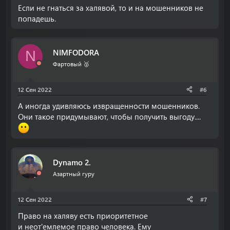
Если не гнаться за халявой, то и на мошенников не
попадешь.
NIMFODORA
N
Фартовый 🥈
12 Сен 2022
#6
А иногда удивляюсь извращенности мошенников.
Они такое придумывают, чтобы получить выгоду....
Dynamo 2.
Азартный гуру
12 Сен 2022
#7
Право на халяву есть приоритетное
и неот'емлемое право человека. Ему