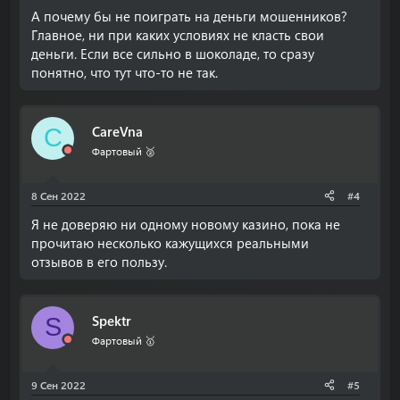
А почему бы не поиграть на деньги мошенников?
Главное, ни при каких условиях не класть свои
деньги. Если все сильно в шоколаде, то сразу
понятно, что тут что-то не так.
CareVna
C
Фартовый 🥈
8 Сен 2022
#4
Я не доверяю ни одному новому казино, пока не
прочитаю несколько кажущихся реальными
отзывов в его пользу.
Spektr
S
Фартовый 🥇
9 Сен 2022
#5