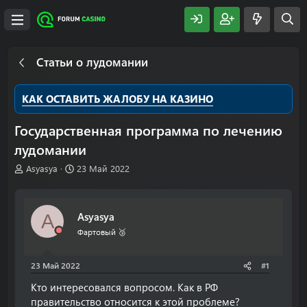
Статьи о лудомании
КАК ОСТАВИТЬ ЖАЛОБУ НА КАЗИНО
Государственная программа по лечению
лудомании
А
Д
Asyasya
23 Май 2022
в
а
т
т
о
а
Asyasya
A
р
н
т
а
Фартовый 🥉
е
ч
м
а
23 Май 2022
#1
ы
л
а
Кто интересовался вопросом. Как в РФ
правительство относится к этой проблеме?