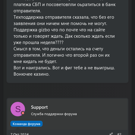
платежа СБП и посоветовпли оьратиться в банк
отправителя.
Техподдержка отправителя сказала, что без его
заявления они ничем мне помочь не могут.
Поддержка gizbo что по почте что на сайте
только и говорят ждать. Дак сколько ждать если
уже прошла неделя????
Смысл в том, что деньги остались на счету
отправителя. И логично что второй раз он их
мне кидать не будет.
Вот и наигрались. Вот и фиг тебе а не выигрыш.
Вонючее казино.
Support
S
Служба поддержки форума
Команда форума
7 Окт 2024
#2