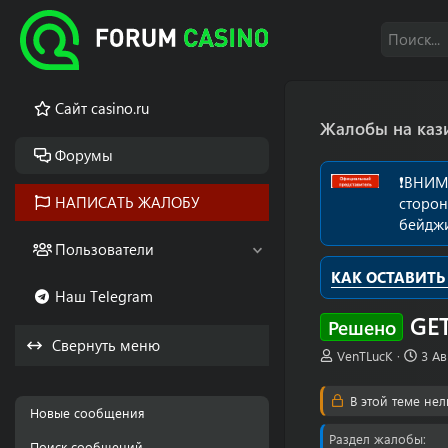
Cайт casino.ru
Жалобы на каз
Форумы
❗️ВНИМ
НАПИСАТЬ ЖАЛОБУ
сторон
бейдж
Пользователи
КАК ОСТАВИТЬ
Наш Telegram
GE
Решено
Свернуть меню
А
Д
VenTLucK
3 Ав
в
а
т
т
В этой теме нел
о
а
Новые сообщения
р
н
Раздел жалобы
т
а
Поиск сообщений