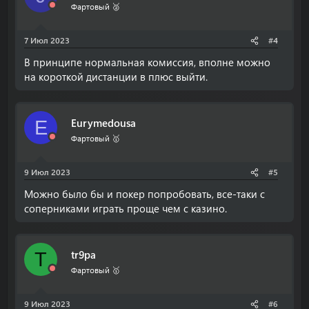
Фартовый 🥈
7 Июл 2023
#4
В принципе нормальная комиссия, вполне можно
на короткой дистанции в плюс выйти.
Eurymedousa
E
Фартовый 🥇
9 Июл 2023
#5
Можно было бы и покер попробовать, все-таки с
соперниками играть проще чем с казино.
tr9pa
T
Фартовый 🥇
9 Июл 2023
#6