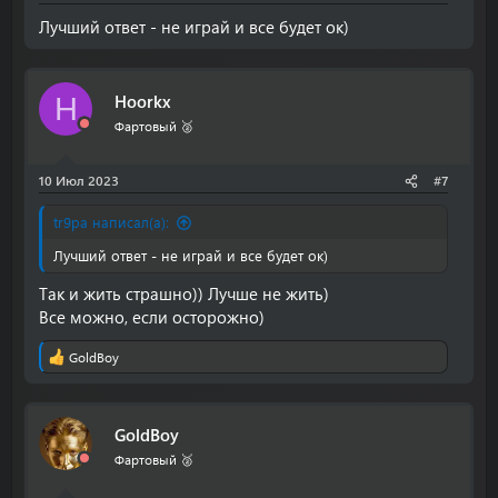
Лучший ответ - не играй и все будет ок)
Hoorkx
H
Фартовый 🥈
10 Июл 2023
#7
tr9pa написал(а):
Лучший ответ - не играй и все будет ок)
Так и жить страшно)) Лучше не жить)
Все можно, если осторожно)
GoldBoy
Р
е
а
к
GoldBoy
ц
и
Фартовый 🥈
и
: