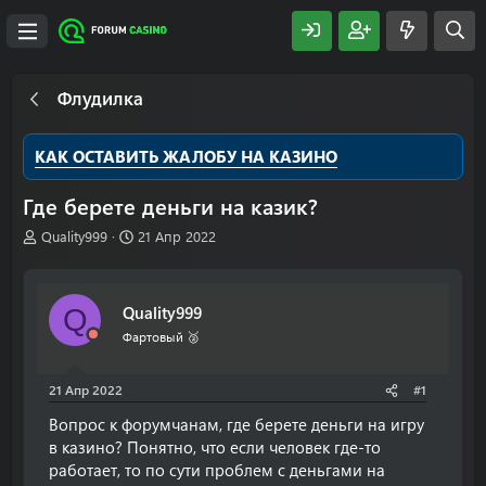
Флудилка
КАК ОСТАВИТЬ ЖАЛОБУ НА КАЗИНО
Где берете деньги на казик?
А
Д
Quality999
21 Апр 2022
в
а
т
т
о
а
Quality999
Q
р
н
т
а
Фартовый 🥈
е
ч
м
а
21 Апр 2022
#1
ы
л
а
Вопрос к форумчанам, где берете деньги на игру
в казино? Понятно, что если человек где-то
работает, то по сути проблем с деньгами на