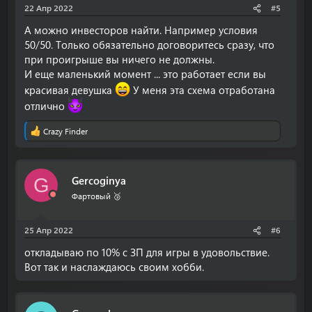
22 Апр 2022
#5
А можно инвесторов найти. Например условия
50/50. Только обязательно договоритесь сразу, что
при проигрыше вы ничего не должны.
И еще маленький момент ... это работает если вы
красивая девушка
У меня эта схема отработана
отлично
Crazy Finder
Р
е
а
к
Gercoginya
G
ц
и
Фартовый 🥉
и
:
25 Апр 2022
#6
откладываю по 10% с ЗП для игры в удовольствие.
Вот так и наслаждаюсь своим хобби.