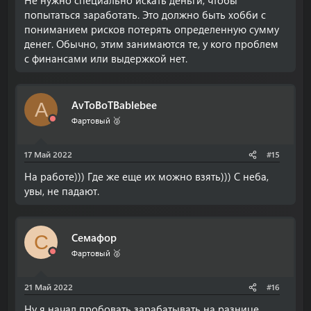
Не нужно специально искать деньги, чтобы
попытаться заработать. Это должно быть хобби с
пониманием рисков потерять определенную сумму
денег. Обычно, этим занимаются те, у кого проблем
с финансами или выдержкой нет.
AvToBoTBablebee
A
Фартовый 🥈
17 Май 2022
#15
На работе))) Где же еще их можно взять))) С неба,
увы, не падают.
Семафор
С
Фартовый 🥈
21 Май 2022
#16
Ну я начал пробовать зарабатывать на разнице