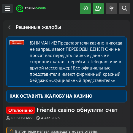
Решенные жалобы
❗️ВНИМАНИЕ❗️Представители казино никогда
не запрашивают ПЕРЕВОДЫ ДЕНЕГ! Они не
просят вас передать личные данные в
сторонних чатах - перейти в Telegram или в
другой мессенджер! Все официальные
представители имеют фирменный красный
бейджик «Официальный представитель»
КАК ОСТАВИТЬ ЖАЛОБУ НА КАЗИНО
Friends casino обнулили счет
Отклонено
А
Д
ROSTISLAVV
4 Авг 2025
в
а
т
т
В этой теме нельзя размещать новые ответы.