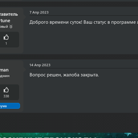
7 Апр 2023
тавитель
rtune
Доброго времени суток! Ваш статус в программе
овый 🥉
1
14 Апр 2023
rman
Вопрос решен, жалоба закрыта.
админ
338
рума