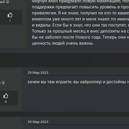
Форчун клон придумало новую махинацию, пол
ый 🥈
поддержки предлагает повысить уровень в про
привилегии. Я не знаю, получил ли кто-то какие
клиентом уже много лет и меня знают по имени
1
и кидалы. Если бы я знал, что они так поступят,
Только за прошлый месяц я внес депозиты на с
бы не заболел после Нового года. Теперь они н
ценность людей очень важны.
29 Мар 2023
зачем вы там играете, вы хайроллер и достойны 
 🥈
8
30 Мар 2023