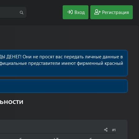
Вход
Регистрация
Ы ДЕНЕГ! Они не просят вас передать личные данные в
се официальные представители имеют фирменный красный
льности
#1