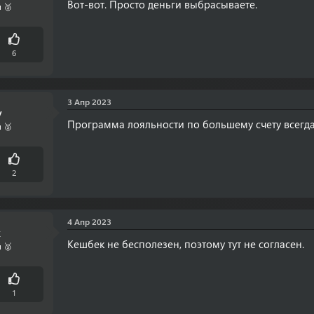
Вот-вот. Просто деньги выбрасываете.
 🥈
6
3 Апр 2023
y
Программа лояльности по большему счету всегда 
 🥈
2
4 Апр 2023
к
Кешбек не бесполезен, поэтому тут не согласен.
 🥈
1