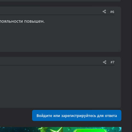
#6
 лояльности повышен.
#7
Войдите или зарегистрируйтесь для ответа