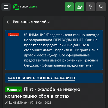
Решенные жалобы
❗️ВНИМАНИЕ❗️Представители казино никогда
не запрашивают ПЕРЕВОДЫ ДЕНЕГ! Они не
просят вас передать личные данные в
сторонних чатах - перейти в Telegram или в
другой мессенджер! Все официальные
представители имеют фирменный красный
бейджик «Официальный представитель»
КАК ОСТАВИТЬ ЖАЛОБУ НА КАЗИНО
Flint - жалоба на низкую
Решено
компенсацию сбоя в слотах
А
Д
koHTakTHa9l
13 Сен 2023
в
а