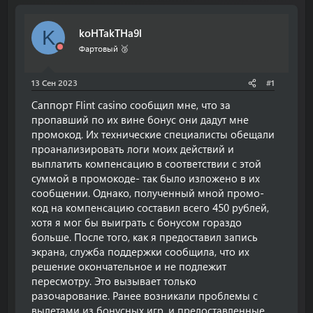
т
т
о
а
koHTakTHa9l
K
р
н
т
а
Фартовый 🥉
е
ч
м
а
13 Сен 2023
#1
ы
л
а
Саппорт Flint casino сообщил мне, что за
пропавший по их вине бонус они дадут мне
промокод. Их технические специалисты обещали
проанализировать логи моих действий и
выплатить компенсацию в соответствии с этой
суммой в промокоде- так было изложено в их
сообщении. Однако, полученный мной промо-
код на компенсацию составил всего 450 рублей,
хотя я мог бы выиграть с бонусом гораздо
больше. После того, как я предоставил запись
экрана, служба поддержки сообщила, что их
решение окончательное и не подлежит
пересмотру. Это вызывает только
разочарование. Ранее возникали проблемы с
вылетами из бонусных игр, и предоставленные