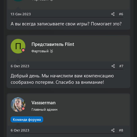
13 Сен 2023
#6
А вы всегда записываете свои игры? Помогает это?
Представитель Flint
П
Фартовый 🥉
6 Окт 2023
#7
Добрый день. Мы начислили вам компенсацию
сообразно потерям. Спасибо за внимание!
Vassserman
Главный админ
Команда форума
6 Окт 2023
#8