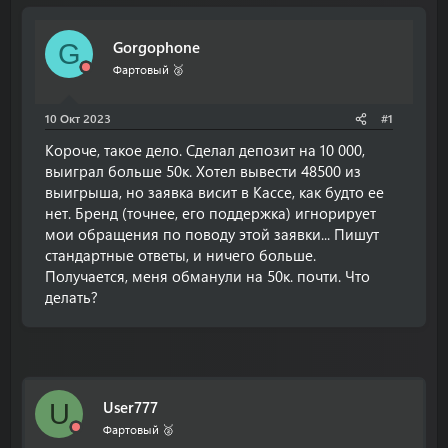
т
т
о
а
Gorgophone
G
р
н
т
а
Фартовый 🥈
е
ч
м
а
10 Окт 2023
#1
ы
л
а
Короче, такое дело. Сделал депозит на 10 000,
выиграл больше 50к. Хотел вывести 48500 из
выигрыша, но заявка висит в Кассе, как будто ее
нет. Бренд (точнее, его поддержка) игнорирует
мои обращения по поводу этой заявки... Пишут
стандартные ответы, и ничего больше.
Получается, меня обманули на 50к. почти. Что
делать?
User777
U
Фартовый 🥈