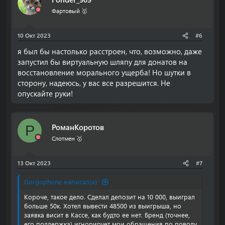
Фартовый 🥇
10 Окт 2023
#6
я был бы настолько расстроен, что, возможно, даже
запустил бы виртуальную шляпу для донатов на
восстановление морального ущерба! Но шутки в
сторону, надеюсь, у вас все разрешится. Не
опускайте руки!
РоманКоротов
Р
Слотмен 🥇
13 Окт 2023
#7
Gorgophone написал(а):
Короче, такое дело. Сделал депозит на 10 000, выиграл
больше 50к. Хотел вывести 48500 из выигрыша, но
заявка висит в Кассе, как будто ее нет. Бренд (точнее,
его поддержка) игнорирует мои обращения по поводу