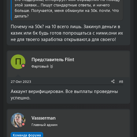
этой заявки... Пишут стандартные ответы, и ничего
больше. Получается, меня обманули на 50к. почти. Что
делать?
Почему на 50к? на 10 всего лишь. Закинул деньги в
казик или бк будь готов попрощатьса с ними,они их
не для твоего заработка открывают,а для своего!
Представитель Flint
П
Фартовый 🥉
27 Окт 2023
#8
Аккаунт верифицирован. Все выплаты проведены
успешно.
Vassserman
Главный админ
Команда форума