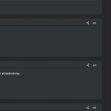
#6
#7
о изменены.
#8