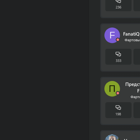
236
F
FanatiQ
Фартовы
333
Предс
П
F
Фарт
198