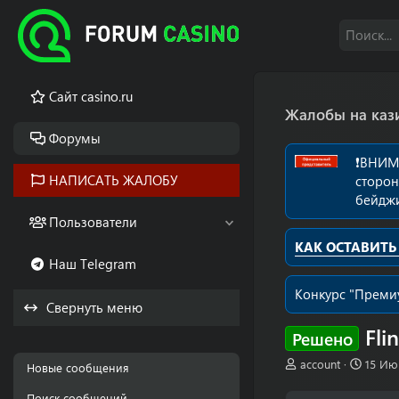
Cайт casino.ru
Жалобы на каз
Форумы
❗️ВНИМ
НАПИСАТЬ ЖАЛОБУ
сторон
бейдж
Пользователи
КАК ОСТАВИТЬ
Наш Telegram
Конкурс "Премиу
Свернуть меню
Fli
Решено
А
Д
account
15 Ию
Новые сообщения
в
а
т
т
Поиск сообщений