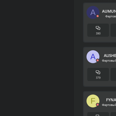
A
AUMUN
Фартов
390
A
ALISH
Фартовый
379
F
FYN
Фартовый