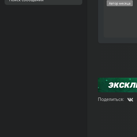
Автор месяца
V
Поделиться: