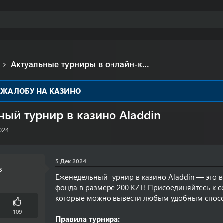
Актуальные турниры в онлайн-казино
 ЖАЛОБУ НА КАЗИНО
ый турнир в казино Aladdin
024
5 Дек 2024
s
Еженедельный турнир в казино Aladdin — это 
фонда в размере 200 KZT! Присоединяйтесь к 
которые можно вывести любым удобным спос
109
Правила турнира: