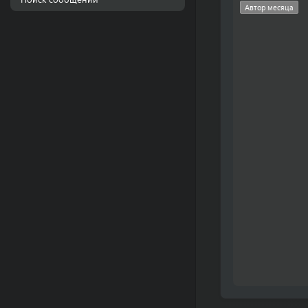
Автор месяца