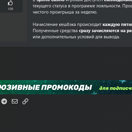
текущего статуса в программе лояльности. Про
109
чистого проигрыша за неделю.
Начисление кешбэка происходит
каждую пятни
Полученные средства
сразу зачисляются на р
или дополнительных условий для вывода.
K
Telegram
Электронная почта
Ссылка