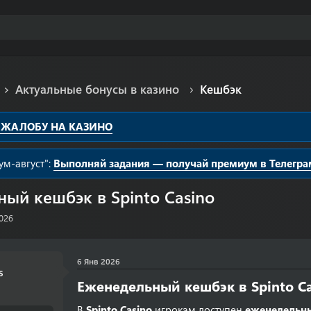
Актуальные бонусы в казино
Кешбэк
 ЖАЛОБУ НА КАЗИНО
м-август":
Выполняй задания — получай премиум в Телегра
ый кешбэк в Spinto Casino
026
6 Янв 2026
s
Еженедельный кешбэк в Spinto Ca
В
Spinto Casino
игрокам доступен
еженедельны