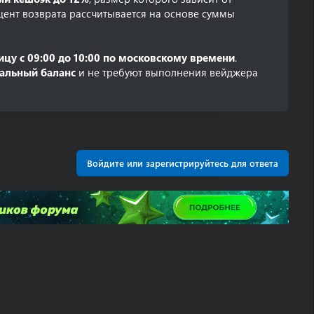
цент возврата рассчитывается на основе суммы
цу с 09:00 до 10:00 по московскому времени
.
еальный баланс
и не требуют выполнения вейджера
Войдите или зарегистрируйтесь для ответа