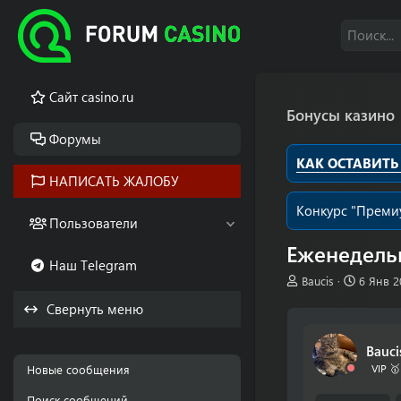
Cайт casino.ru
Бонусы казино
Форумы
КАК ОСТАВИТЬ
НАПИСАТЬ ЖАЛОБУ
Конкурс "Премиу
Пользователи
Еженедельн
Наш Telegram
А
Д
Baucis
6 Янв 2
в
а
Свернуть меню
т
т
о
а
р
н
Bauci
т
а
VIP 🥇
Новые сообщения
е
ч
м
а
Поиск сообщений