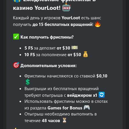
казино YourLoot!
Каждый день у игроков
YourLoot
есть шанс
получить
до 15 бесплатных вращений
!
Как получить фриспины?
5 FS
за депозит
от $30
10 FS
за пополнение
от $50
Дополнительные условия:
Фриспины начисляются со ставкой
$0,10
Выигрыши из бесплатных вращений
требуют отыгрыша с
вейджером x1
Использовать фриспины можно в слотах
из раздела
Games for Bonus
Отыгрыш необходимо выполнить в
течение
48 часов