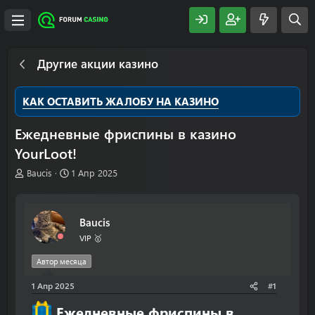
Другие акции казино
КАК ОСТАВИТЬ ЖАЛОБУ НА КАЗИНО
Ежедневные фриспины в казино
YourLoot!
А
Д
Baucis
1 Апр 2025
в
а
т
т
о
а
Baucis
р
н
т
а
VIP 🥇
е
ч
м
а
Автор месяца
ы
л
1 Апр 2025
а
#1
Ежедневные фриспины в