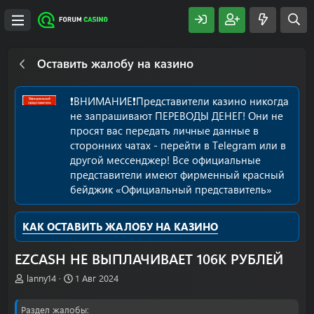
Оставить жалобу на казино
❗️ВНИМАНИЕ❗️Представители казино никогда
не запрашивают ПЕРЕВОДЫ ДЕНЕГ! Они не
просят вас передать личные данные в
сторонних чатах - перейти в Telegram или в
другой мессенджер! Все официальные
представители имеют фирменный красный
бейджик «Официальный представитель»
КАК ОСТАВИТЬ ЖАЛОБУ НА КАЗИНО
EZCASH НЕ ВЫПЛАЧИВАЕТ 106К РУБЛЕЙ
А
Д
lanny14
1 Авг 2024
в
а
т
т
Раздел жалобы