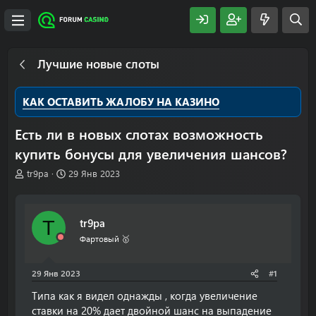
Лучшие новые слоты
КАК ОСТАВИТЬ ЖАЛОБУ НА КАЗИНО
Есть ли в новых слотах возможность
купить бонусы для увеличения шансов?
А
Д
tr9pa
29 Янв 2023
в
а
т
т
о
а
tr9pa
T
р
н
т
а
Фартовый 🥇
е
ч
м
а
29 Янв 2023
#1
ы
л
а
Типа как я видел однажды , когда увеличение
ставки на 20% дает двойной шанс на выпадение