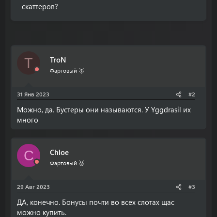
скаттеров?
TroN
T
Фартовый 🥈
31 Янв 2023
#2
Можно, да. Бустеры они называются. У Yggdrasil их
много
Chloe
C
Фартовый 🥉
29 Авг 2023
#3
ДА, конечно. Бонусы почти во всех слотах щас
можно купить.