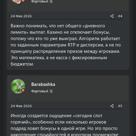
Фартовый 🥈
24 Фев 2026
#4
Важно понимать, что нет общего «дневного
лимита» выплат. Казино не отключает бонусы,
потому что кто-то уже выиграл. Алгоритм работает
по заданным параметрам RTP и дисперсии, а не по
принципу распределения призов между игроками.
Это математика, а не касса с фиксированным
бюджетом.
Barabashka
Фартовый 🥈
24 Фев 2026
#5
Иногда создается ощущение «сегодня слот
горячий», особенно если несколько игроков
подряд ловят бонусы в одной игре. Но это просто
накопление случайностей в коротком промежутке