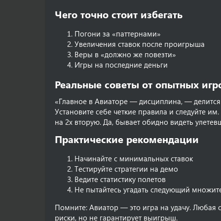
Чего точно стоит избегать​
Погони за «паттернами»
Увеличения ставок после проигрыша
Веры в «должно же повезти»
Игры на последние деньги
Реальные советы от опытных игро
«Главное в Авиаторе — дисциплина, — делится 
Установите себе четкие правила и следуйте им.
на 2х вторую. Да, бывает обидно видеть улете
Практические рекомендации​
Начинайте с минимальных ставок
Тестируйте стратегии на демо
Ведите статистику полетов
Не пытайтесь угадать следующий множит
Помните: Авиатор — это игра на удачу. Любая 
риски, но не гарантирует выигрыш.