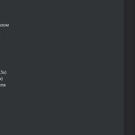
азом
т
,5х)
х)
еля