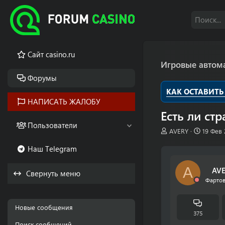
Cайт casino.ru
Игровые автом
Форумы
КАК ОСТАВИТЬ
НАПИСАТЬ ЖАЛОБУ
Есть ли ст
Пользователи
А
Д
AVERY
19 Фев
в
а
Наш Telegram
т
т
о
а
р
н
A
AV
Свернуть меню
т
а
Фартов
е
ч
м
а
ы
л
Новые сообщения
а
375
Поиск сообщений