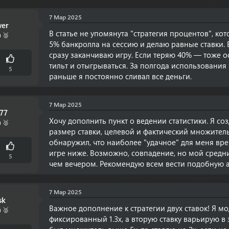
7 Мар 2025
wer
В статье не упомянута "стратегия процентов", кот
 🥈
5% банкролла на сессию и делаю равные ставки.
сразу заканчиваю игру. Если теряю 40% — тоже о
тильт и отыгрываться. За полгода использования
5
раньше я постоянно сливал все деньги.
7 Мар 2025
77
Хочу дополнить пункт о ведении статистики. Я соз
 🥈
размер ставки, целевой и фактический множитель
обнаружил, что наиболее "удачное" для меня врем
игре ниже. Возможно, совпадение, но мой средн
5
чем вечером. Рекомендую всем вести подобную а
7 Мар 2025
sk
Важное дополнение к стратегии двух ставок! Я м
 🥈
фиксированный 1.3x, а вторую ставку варьирую в