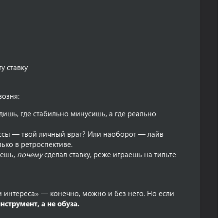
у ставку
возня:
ишь, где стабильно минусишь, а где реально
ессы — твой личный враг? Или наоборот — лайв
лько в ретроспективе.
шешь,
почему
сделал ставку, реже играешь на тильте
и интереса» — конечно, можно и без него. Но если
инструмент, а не обуза.