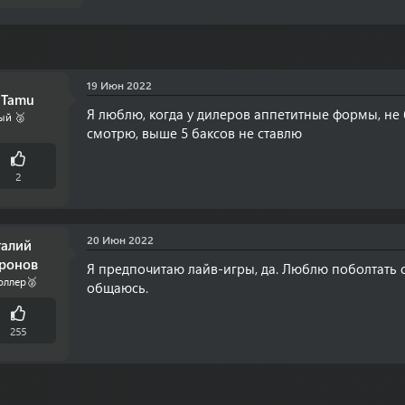
19 Июн 2022
uTamu
Я люблю, когда у дилеров аппетитные формы, не 
ый 🥈
смотрю, выше 5 баксов не ставлю
2
20 Июн 2022
талий
ронов
Я предпочитаю лайв-игры, да. Люблю поболтать с
оллер🥈
общаюсь.
255