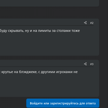
#2
буду скрывать, ну и на лимиты за столами тоже
#3
 крупье на блэкджеке, с другими игроками не
Войдите или зарегистрируйтесь для ответа