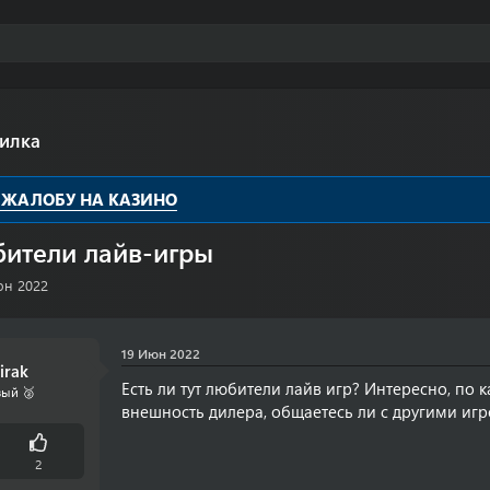
илка
 ЖАЛОБУ НА КАЗИНО
бители лайв-игры
юн 2022
19 Июн 2022
irak
Есть ли тут любители лайв игр? Интересно, по 
ый 🥈
внешность дилера, общаетесь ли с другими игр
2