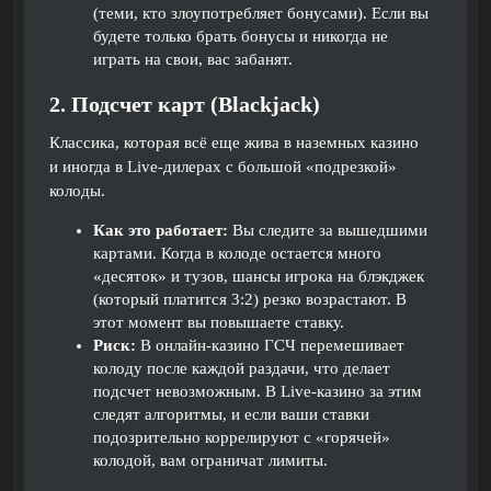
(теми, кто злоупотребляет бонусами). Если вы
будете только брать бонусы и никогда не
играть на свои, вас забанят.
2. Подсчет карт (Blackjack)
Классика, которая всё еще жива в наземных казино
и иногда в Live-дилерах с большой «подрезкой»
колоды.
Как это работает:
Вы следите за вышедшими
картами. Когда в колоде остается много
«десяток» и тузов, шансы игрока на блэкджек
(который платится 3:2) резко возрастают. В
этот момент вы повышаете ставку.
Риск:
В онлайн-казино ГСЧ перемешивает
колоду после каждой раздачи, что делает
подсчет невозможным. В Live-казино за этим
следят алгоритмы, и если ваши ставки
подозрительно коррелируют с «горячей»
колодой, вам ограничат лимиты.