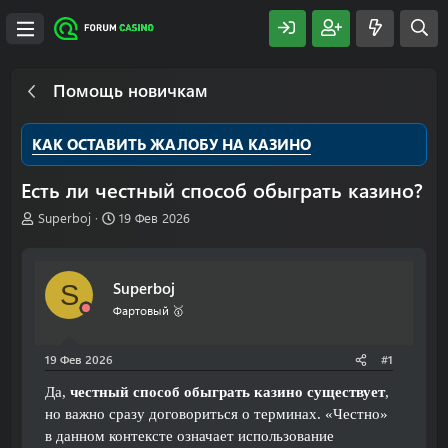
Помощь новичкам
КАК ОСТАВИТЬ ЖАЛОБУ НА КАЗИНО
Есть ли честный способ обыграть казино?
А
Д
Superboj
19 Фев 2026
в
а
т
т
о
а
Superboj
S
р
н
т
а
Фартовый 🥇
е
ч
м
а
19 Фев 2026
#1
ы
л
а
Да,
честный способ обыграть казино существует
,
но важно сразу договориться о терминах. «Честно»
в данном контексте означает использование