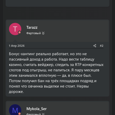
Tarazz
T
Фартовый 🥇
1 Апр 2026
#2
Бонус-хантинг реально работает, но это не
пассивный доход а работа. Надо вести таблицу
казино, считать вейджер, следить за RTP конкретных
слотов под отыгрыш, не палиться. Я пару месяцев
этим занимался вплотную — да, в плюсе был.
Потом получил бан на трёх площадках подряд и
понял что овчинка выделки не стоит. Нервы
дороже.
Mykola_Ser
M
Фартовый 🥇