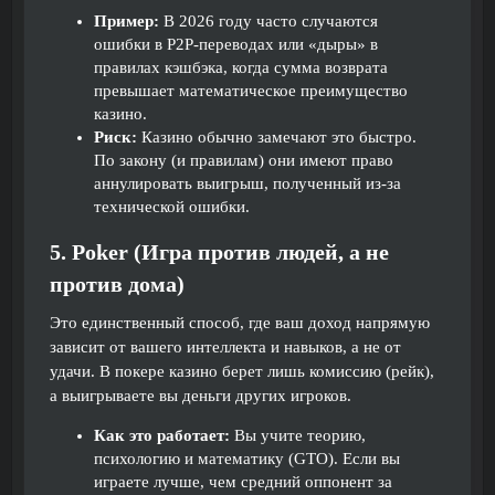
Пример:
В 2026 году часто случаются
ошибки в P2P-переводах или «дыры» в
правилах кэшбэка, когда сумма возврата
превышает математическое преимущество
казино.
Риск:
Казино обычно замечают это быстро.
По закону (и правилам) они имеют право
аннулировать выигрыш, полученный из-за
технической ошибки.
5. Poker (Игра против людей, а не
против дома)
Это единственный способ, где ваш доход напрямую
зависит от вашего интеллекта и навыков, а не от
удачи. В покере казино берет лишь комиссию (рейк),
а выигрываете вы деньги других игроков.
Как это работает:
Вы учите теорию,
психологию и математику (GTO). Если вы
играете лучше, чем средний оппонент за