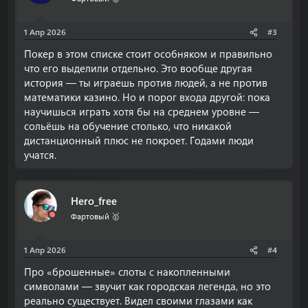
1 Апр 2026
#3
Покер в этом списке стоит особняком и правильно
что его выделили отдельно. Это вообще другая
история — ты играешь против людей, а не против
математики казино. Но и порог входа другой: пока
научишься играть хотя бы на среднем уровне —
сольёшь на обучение столько, что никакой
дистанционный плюс не покроет. Годами люди
учатся.
Hero_free
Фартовый 🥇
1 Апр 2026
#4
Про «брошенные» слоты с накопленными
символами — звучит как городская легенда, но это
реально существует. Видел своими глазами как