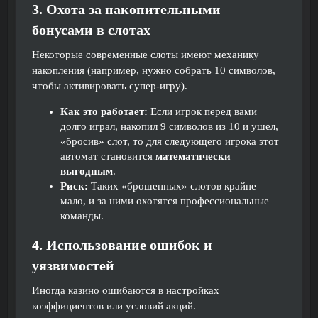
3. Охота за накопительными
бонусами в слотах
Некоторые современные слоты имеют механику
накопления (например, нужно собрать 10 символов,
чтобы активировать супер-игру).
Как это работает:
Если игрок перед вами
долго играл, накопил 9 символов из 10 и ушел,
«бросив» слот, то для следующего игрока этот
автомат становится
математически
выгодным
.
Риск:
Таких «брошенных» слотов крайне
мало, и за ними охотятся профессиональные
команды.
4. Использование ошибок и
уязвимостей
Иногда казино ошибаются в настройках
коэффициентов или условий акций.