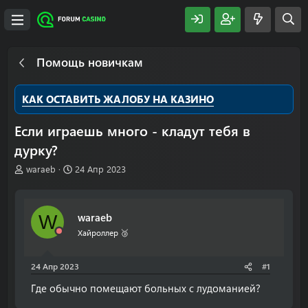
Помощь новичкам
КАК ОСТАВИТЬ ЖАЛОБУ НА КАЗИНО
Если играешь много - кладут тебя в
дурку?
А
Д
waraeb
24 Апр 2023
в
а
т
т
о
а
waraeb
W
р
н
т
а
Хайроллер 🥉
е
ч
м
а
24 Апр 2023
#1
ы
л
а
Где обычно помещают больных с лудоманией?