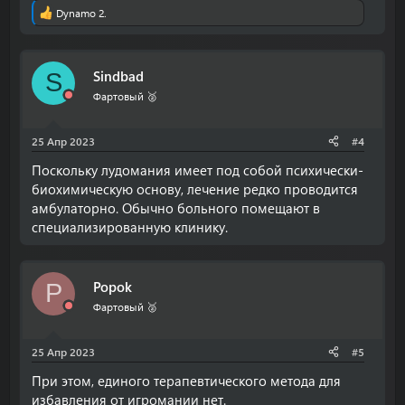
Dynamo 2.
Р
е
а
к
Sindbad
S
ц
и
Фартовый 🥈
и
:
25 Апр 2023
#4
Поскольку лудомания имеет под собой психически-
биохимическую основу, лечение редко проводится
амбулаторно. Обычно больного помещают в
специализированную клинику.
Popok
P
Фартовый 🥈
25 Апр 2023
#5
При этом, единого терапевтического метода для
избавления от игромании нет.