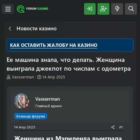
Новости казино
КАК ОСТАВИТЬ ЖАЛОБУ НА КАЗИНО
Ее машина знала, что делать. Женщина
выиграла джекпот по числам с одометра
А
Д
Vassserman
14 Апр 2025
в
а
т
т
о
а
Vassserman
р
н
т
а
Главный админ
е
ч
м
а
Команда форума
ы
л
14 Апр 2025
а
#1
Женщина из Мэриленда выиграла