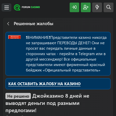
Решенные жалобы
❗️ВНИМАНИЕ❗️Представители казино никогда
не запрашивают ПЕРЕВОДЫ ДЕНЕГ! Они не
просят вас передать личные данные в
сторонних чатах - перейти в Telegram или в
другой мессенджер! Все официальные
представители имеют фирменный красный
бейджик «Официальный представитель»
КАК ОСТАВИТЬ ЖАЛОБУ НА КАЗИНО
Джойказино 8 дней не
Не решено
выводят деньги под разными
предлогами!