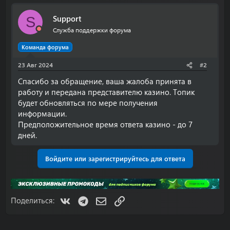
Support
S
Служба поддержки форума
Команда форума
23 Авг 2024
#2
Спасибо за обращение, ваша жалоба принята в
работу и передана представителю казино. Топик
будет обновляться по мере получения
информации.
Предположительное время ответа казино - до 7
дней.
Войдите или зарегистрируйтесь для ответа
VK
Telegram
Электронная почта
Ссылка
Поделиться: