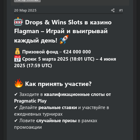
ы
л
20 Мар 2025
а
#1
Drops & Wins Slots в казино
Flagman
– Играй и выигрывай
каждый день!
Призовой фонд
–
€24 000 000
Сроки
:
5 марта 2025 (18:01 UTC) – 4 июня
2025 (17:59 UTC)
Как принять участие?
✔ Заходите в
квалификационные слоты от
Pragmatic Play
✔ Делайте
реальные ставки
и участвуйте в
ежедневных турнирах
✔ Ловите
случайные призы
в рамках
промоакции