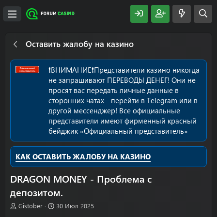
Оставить жалобу на казино
❗️ВНИМАНИЕ❗️Представители казино никогда
не запрашивают ПЕРЕВОДЫ ДЕНЕГ! Они не
просят вас передать личные данные в
сторонних чатах - перейти в Telegram или в
другой мессенджер! Все официальные
представители имеют фирменный красный
бейджик «Официальный представитель»
КАК ОСТАВИТЬ ЖАЛОБУ НА КАЗИНО
DRAGON MONEY - Проблема с
депозитом.
А
Д
Gistober
30 Июл 2025
в
а