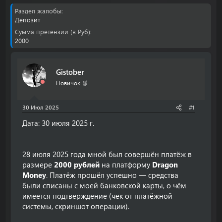
т
т
Раздел жалобы
о
а
Депозит
р
н
Сумма претензии (в Руб)
т
а
2000
е
ч
м
а
ы
л
а
Gistober
Новичок 🥉
30 Июл 2025
#1
Дата: 30 июля 2025 г.
28 июля 2025 года мной был совершён платёж в
размере
2000 рублей
на платформу
Dragon
Money
. Платёж прошёл успешно — средства
были списаны с моей банковской карты, о чём
имеется подтверждение (чек от платёжной
системы, скриншот операции).