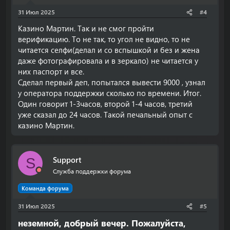
31 Июл 2025
#4
Казино Мартин. Так и не смог пройти
верификацию. То не так, то угол не видно, то не
читается селфи(делал и со вспышкой и без и жена
даже фотографировала и в зеркало) не читается у
них паспорт и все.
Сделал первый деп, попытался вывести 9000 , узнал
у оператора поддержки сколько по времени. Итог.
Один говорит 1-3часов, второй 1-4 часов, третий
уже сказал до 24 часов. Такой печальный опыт с
казино Мартин.
Support
S
Служба поддержки форума
Команда форума
31 Июл 2025
#5
неземной
, добрый вечер. Пожалуйста,