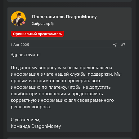
лицам!
С уважением,
Представитель DragonMoney
Команда DragonMoney
Хайроллер🥈
Официальный представитель
1 Авг 2025
#7
Здравствуйте!
По данному вопросу вам была предоставлена
информация в чате нашей службы поддержки. Мы
просим вас внимательно проверять всю
информацию по платежу, чтобы не допустить
ошибок при пополнении и предоставлять
корректную информацию для своевременного
решения вопроса.
С уважением,
Команда DragonMoney