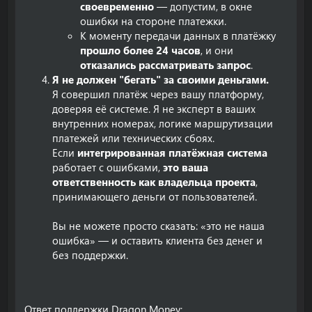
своевременно
— допустим, в окне
ошибки на стороне платежки.
К моменту передачи данных в платёжку
прошло более 24 часов
, и они
отказались рассматривать запрос
.
Я не должен "бегать" за своими деньгами.
Я совершил платёж через вашу платформу,
доверяя её системе. Я не эксперт в ваших
внутренних номерах, логике маршрутизации
платежей или технических сбоях.
Если
интегрированная платёжная система
работает с ошибками,
это ваша
ответственность как владельца проекта
,
принимающего деньги от пользователей.
Вы не можете просто сказать: «это не наша
ошибка» — и оставить клиента без денег и
без поддержки.
Ответ поддержки Dragon Money: