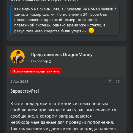
Как видно на скриншоте, вы указали не номер заявки с
сайта, а номер сделки. По истечении 24 часов был
предоставлен корректный номер по запросу
платежной системы, однако время уже истекло, в
результате чего средства были утеряны.
Представитель DragonMoney
Хайроллер🥈
Официальный представитель
2 Авг 2025
#9
Здравствуйте!
В чате поддержки платёжной системы первым
сообщением при заходе в чат у вас высвечивается
сообщение, в котором запрашиваются
необходимые данные для проверки пополнения.
Так как указанные данные не были предоставлены