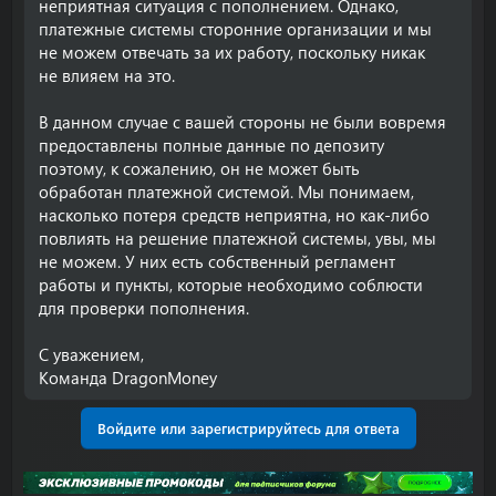
неприятная ситуация с пополнением. Однако,
платежные системы сторонние организации и мы
не можем отвечать за их работу, поскольку никак
не влияем на это.
В данном случае с вашей стороны не были вовремя
предоставлены полные данные по депозиту
поэтому, к сожалению, он не может быть
обработан платежной системой. Мы понимаем,
насколько потеря средств неприятна, но как-либо
повлиять на решение платежной системы, увы, мы
не можем. У них есть собственный регламент
работы и пункты, которые необходимо соблюсти
для проверки пополнения.
С уважением,
Команда DragonMoney
Войдите или зарегистрируйтесь для ответа