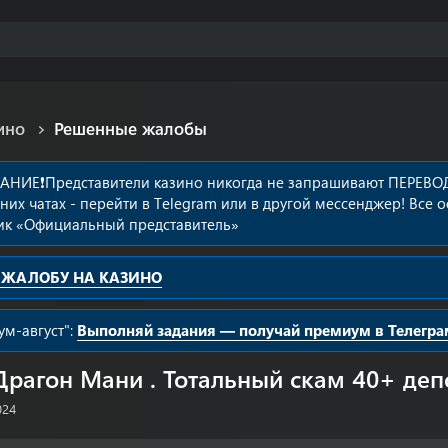
ино
Решенные жалобы
АНИЕ❗️Представители казино никогда не запрашивают ПЕРЕВОД
них чатах - перейти в Telegram или в другой мессенджер! В
ик «Официальный представитель»
 ЖАЛОБУ НА КАЗИНО
м-август":
Выполняй задания — получай премиум в Телегра
Драгон Мани . Тотальный скам 40+ деп
024