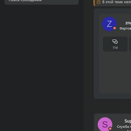
В этой теме нел
о
а
р
н
т
а
е
ч
Z
zn
м
а
Фартов
ы
л
а
114
Su
S
Служба 
фо