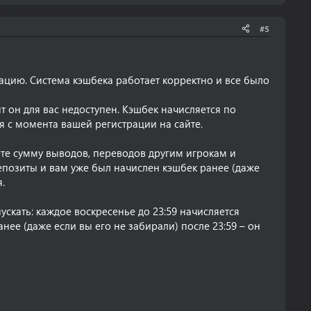
#5
ацию. Система кэшбека работает корректно и все было
т он для вас недоступен. Кэшбек начисляется по
я с момента вашей регистрации на сайте.
еете сумму выводов, переводов другим игрокам и
позиты и вам уже был начислен кэшбек ранее (даже
.
скать: каждое воскресенье до 23:59 начисляется
нее (даже если вы его не забирали) после 23:59 – он