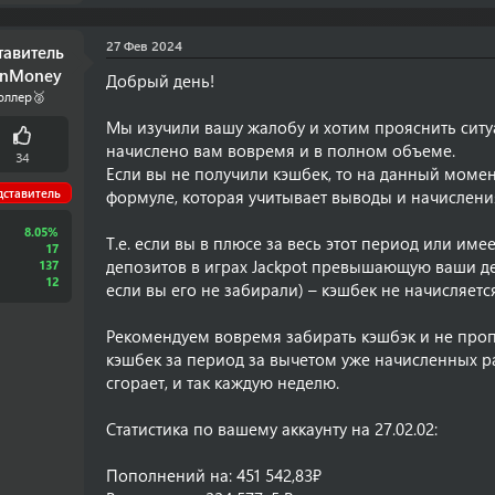
27 Фев 2024
тавитель
onMoney
Добрый день!
оллер🥈
Мы изучили вашу жалобу и хотим прояснить ситу
начислено вам вовремя и в полном объеме.
34
Если вы не получили кэшбек, то на данный момен
ставитель
формуле, которая учитывает выводы и начислени
8.05%
Т.е. если вы в плюсе за весь этот период или им
17
депозитов в играх Jackpot превышающую ваши де
137
12
если вы его не забирали) – кэшбек не начисляется
Рекомендуем вовремя забирать кэшбэк и не пропу
кэшбек за период за вычетом уже начисленных ра
сгорает, и так каждую неделю.
Статистика по вашему аккаунту на 27.02.02:
Пополнений на: 451 542,83₽