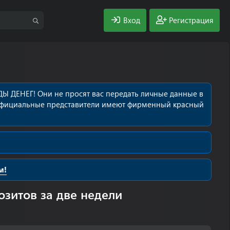
Вход
Регистрация
Ы ДЕНЕГ! Они не просят вас передать личные данные в
се официальные представители имеют фирменный красный
м!
озитов за две недели