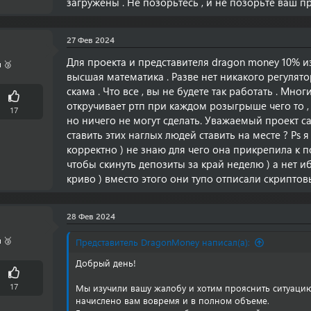
загружены . Не позорьтесь , и не позорьте ваш п
Статистика по вашему аккаунту на 27.02.02:
Пополнений на: 451 542,83₽
Выводов на: 334 577, 5 ₽
27 Фев 2024
Переводов сделано на сумму 5286,8 руб (это считается
Для проекта и представителя dragon money 10% из
Кэшбека начислено в общем в размере: 110 940 монет 
 🥉
высшая математика . Разве нет никакого регулято
Депозиты после отчетной даты последнего кэшбека на
скама . Что все , вы не будете так работать . Мног
Кэшбек считается по формуле:
откручивает ртп при каждом розыгрыше чего то , 
17
но ничего не могут сделать. Уважаемый проект ca
Сумма всех совершенных депозитов – Сумма всех со
ставить этих наглых людей ставить на месте ? Ps
другим пользователям) * 10% – Ранее начисленный кэ
корректно ) не знаю для чего она прикрепила к п
чтобы скинуть депозиты за край неделю ) а нет и
В пункт “Общая сумма рублей, переведенная другим по
сумма ставок совершенных в игре Jackpot т.к. данная
криво ) вместо этого они тупо отписали скрипто
проигрыш в ней уходит не сайту, а реальному человек
начисленный кэшбек – это не только кэшбек который 
действия. А так же кэшбек за период до 2022 года.
28 Фев 2024
Подставим в формулу числа и получаем:
 🥉
Представитель DragonMoney написал(а):
(451 542,83 ₽ - 334 577, 5 ₽ - 5286,8)* 10% – 11 094₽ = 73,
Добрый день!
Положительный показатель значит, что в следующее в
17
Мы изучили вашу жалобу и хотим прояснить ситуацию
момент равна вашим последним депозитам (при услов
начислено вам вовремя и в полном объеме.
отрицательного показателя).