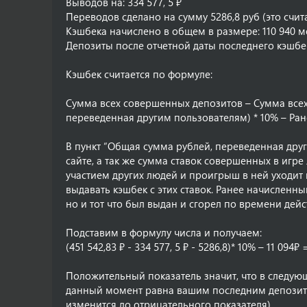
Выводов на: 334 577, 5 ₽
Переводов сделано на сумму 5286,8 руб (это счит
Кэшбека начислено в общем в размере: 110 940 мо
Депозиты после отчетной даты последнего кэшбек
Кэшбек считается по формуле:
Сумма всех совершенных депозитов – Сумма все
переведенная другим пользователям) * 10% – Ра
В пункт “Общая сумма рублей, переведенная дру
сайте, а так же сумма ставок совершенных в игре 
участием других людей и проигрыш в ней уходит 
выдавать кэшбек с этих ставок. Ранее начисленны
но и тот что был выдан и сгорел по времени дейст
Подставим в формулу числа и получаем:
(451 542,83 ₽ - 334 577, 5 ₽ - 5286,8)* 10% – 11 094₽ 
Положительный показатель значит, что в следующ
данный момент равна вашим последним депозитам
изменится до отрицательного показателя).