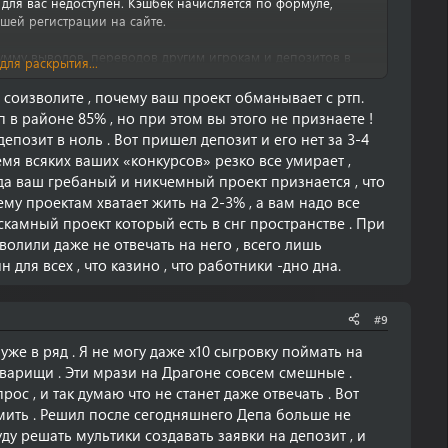
 для вас недоступен. Кэшбек начисляется по формуле,
шей регистрации на сайте.
 сумму выводов, переводов другим игрокам и депозитов в
ля раскрытия...
 был начислен кэшбек ранее (даже если вы его не
соизволите , почему ваш проект обманывает с ртп.
 в районе 85% , но при этом вы этого не признаете !
: каждое воскресенье до 23:59 начисляется кэшбек за
епозит в ноль . Вот пришел депозит и его нет за 3-4
вы его не забирали) после 23:59 – он сгорает, и так
емя всяких ваших «конкурсов» резко все умирает ,
да ваш гребаный и никчемный проект признается , что
му проектам хватает жить на 2-3% , а вам надо все
скамный проект который есть в снг пространстве . При
волили даже не отвечать на него , всего лишь
 для всех , что казино , что работники -дно дна.
 как вывод)
(11 094руб)
 сайте: 738р
#9
уже в ряд . Я не могу даже х10 сыгровку поймать на
товарищи . Эти мрази на Драгоне совсем смешные .
вершенных выплат – Общая сумма рублей, переведенная
с , и так думаю что не станет даже отвечать . Вот
шбек
амить . Решил после сегодняшнего Депа больше не
уду решать мультики создавать заявки на депозит , и
льзователям” входят не только переводы на сайте, а так же