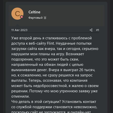
т
т
о
а
Celtine
C
р
н
т
а
Фартовый 🥈
е
ч
м
а
11 Авг 2023
#1
ы
л
а
Уже второй день я сталкиваюсь с проблемой
доступа к веб-сайту Flint. Неудачные попытки
загрузки сайта как вчера, так и сегодня, серьезно
нарушили мои планы на игру. Возникает
подозрение, что это может быть скам,
направленный на обман людей с целью
выманивания денег. Вчера я выиграл 26 тысяч,
но, к сожалению, не сразу решился на запрос
выплаты. Теперь, осознавая, что компания
может быть недобросовестной, я жалею о своем
решении. Потому что мою утреннюю заявку уже
отменили.
Что делать в этой ситуации? Установить контакт
со службой поддержки становится невозможно,
поскольку сайт не загружается, и онлайн-чат