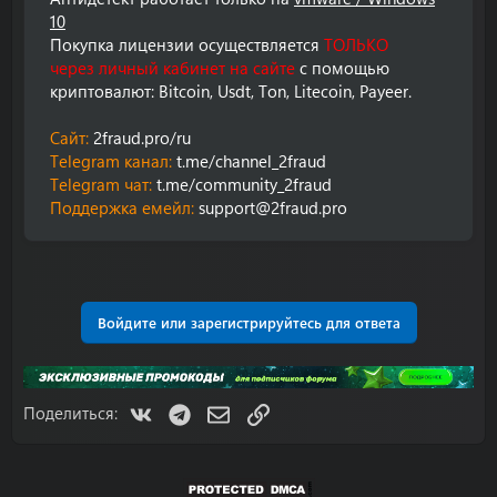
10
Покупка лицензии осуществляется
ТОЛЬКО
через личный кабинет на сайте
с помощью
криптовалют: Bitcoin, Usdt, Ton, Litecoin, Payeer.
Сайт:
2fraud.pro/ru
Telegram канал:
t.me/channel_2fraud
Telegram чат:
t.me/community_2fraud
Поддержка емейл:
support@2fraud.pro
Войдите или зарегистрируйтесь для ответа
VK
Telegram
Электронная почта
Ссылка
Поделиться: