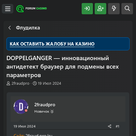
Флудилка
КАК ОСТАВИТЬ ЖАЛОБУ НА КАЗИНО
DOPPELGANGER — инновационный
антидетект браузер для подмены всеx
параметров
А
Д
2fraudpro
19 Июл 2024
в
а
т
т
о
а
2fraudpro
р
н
т
а
Новичок 🥉
е
ч
м
а
19 Июл 2024
#1
ы
л
а
Сайт:
2fraud.pro/ru