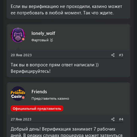
Если вы верификацию не проходили, казино может
ее потребовать в любой момент. Так что ждите.
lonely_wolf
Фартовый 🥇
20 Янв 2023
#3
Так вы в вопросе прям ответ написали ))
Верифицируйтесь!
Friends
Представитель казино
Официальный представитель
27 Янв 2023
#4
Добрый день! Верификация занимает 7 рабочих
дней. В редких случаях процедура может затянуться