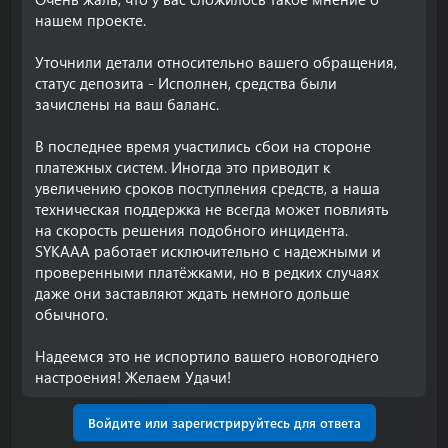
нашем проекте.
Уточнили детали относительно вашего обращения,
статус депозита - Исполнен, средства были
зачислены на ваш баланс.
В последнее время участились сбои на стороне
платежных систем. Иногда это приводит к
увеличению сроков поступления средств, а наша
техническая поддержка не всегда может повлиять
на скорость решения подобного инцидента.
SYKAAA работает исключительно с надежными и
проверенными платёжками, но в редких случаях
даже они заставляют ждать немного дольше
обычного.
Надеемся это не испортило вашего новогоднего
настроения! Желаем Удачи!
Войдите или зарегистрируйтесь для ответа