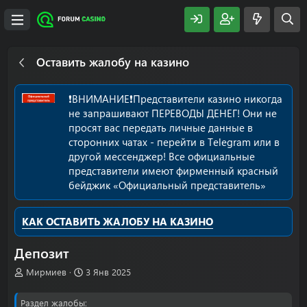
Оставить жалобу на казино
❗️ВНИМАНИЕ❗️Представители казино никогда
не запрашивают ПЕРЕВОДЫ ДЕНЕГ! Они не
просят вас передать личные данные в
сторонних чатах - перейти в Telegram или в
другой мессенджер! Все официальные
представители имеют фирменный красный
бейджик «Официальный представитель»
КАК ОСТАВИТЬ ЖАЛОБУ НА КАЗИНО
Депозит
А
Д
Мирмиев
3 Янв 2025
в
а
т
т
Раздел жалобы