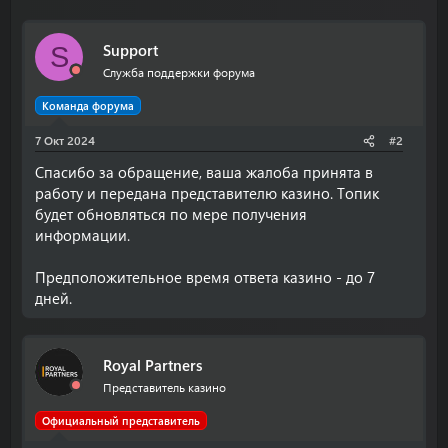
Support
S
Служба поддержки форума
Команда форума
7 Окт 2024
#2
Спасибо за обращение, ваша жалоба принята в
работу и передана представителю казино. Топик
будет обновляться по мере получения
информации.
Предположительное время ответа казино - до 7
дней.
Royal Partners
Представитель казино
Официальный представитель