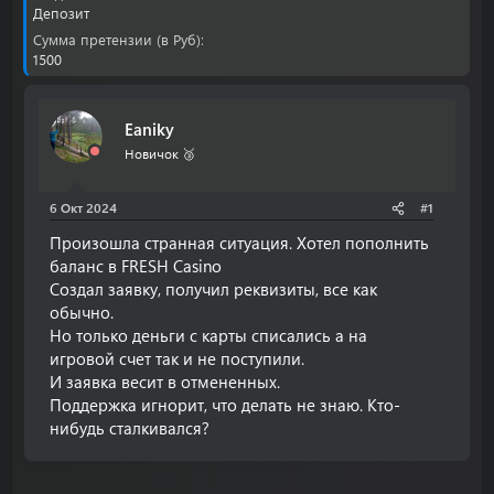
о
а
Депозит
р
н
Сумма претензии (в Руб)
т
а
1500
е
ч
м
а
ы
л
а
Eaniky
Новичок 🥉
6 Окт 2024
#1
Произошла странная ситуация. Хотел пополнить
баланс в FRESH Casino
Создал заявку, получил реквизиты, все как
обычно.
Но только деньги с карты списались а на
игровой счет так и не поступили.
И заявка весит в отмененных.
Поддержка игнорит, что делать не знаю. Кто-
нибудь сталкивался?